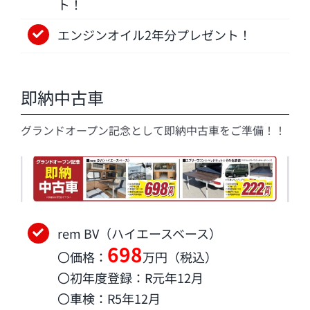
ト！
エンジンオイル2年分プレゼント！
即納中古車
グランドオープン記念として即納中古車をご準備！！
rem BV（ハイエースベース）
698
〇価格：
万円（税込）
〇初年度登録：R元年12月
〇車検：R5年12月