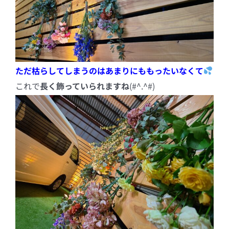
ただ枯らしてしまうのはあまりにももったいなくて
これで
長く飾っていられますね
(#^.^#)