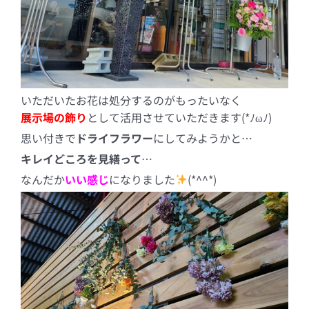
いただいたお花は処分するのがもったいなく
展示場の飾り
として活用させていただきます(*ﾉωﾉ)
思い付きで
ドライフラワー
にしてみようかと…
キレイどころを見繕って
…
なんだか
いい感じ
になりました
(*^^*)