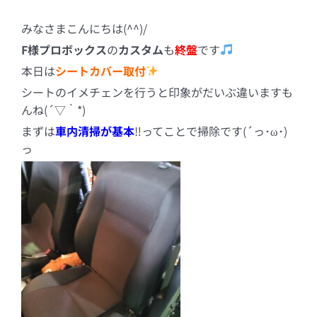
みなさまこんにちは(^^)/
F様プロボックス
の
カスタム
も
終盤
です
本日は
シートカバー取付
シートのイメチェンを行うと印象がだいぶ違いますも
んね(´▽｀*)
まずは
車内清掃が基本
‼ってことで掃除です(´っ･ω･)
っ