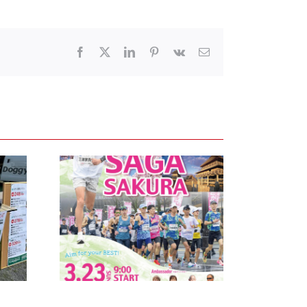
Facebook
X
LinkedIn
Pinterest
Vk
電
子
メ
ー
ル