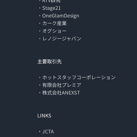
・
ATV群馬
・
Stage21
・
OneGlamDesign
・
カーク産業
・
オグショー
・
レノジージャパン
主要取引先
・
ホットスタッフコーポレーション
・
有限会社プレミア
・
株式会社ANEXST
LINKS
・JCTA