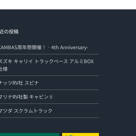
近の投稿
CAMBAS周年祭開催！‐4th Anniversary-
スズキ キャリイ トラックベース アルミBOX
仕様
ナッツRV社 スピナ
マリナRV社製 キャビンⅡ
マツダ スクラムトラック