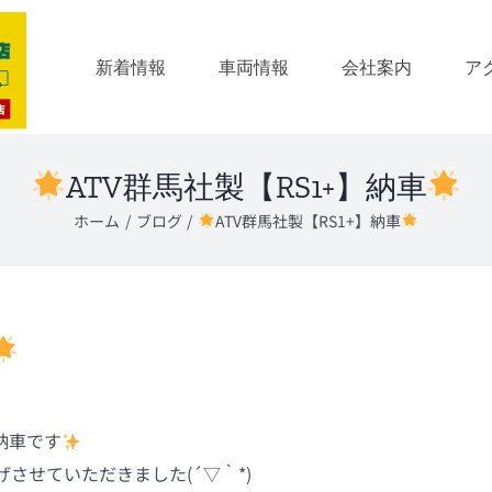
新着情報
車両情報
会社案内
ア
ATV群馬社製【RS1+】納車
ホーム
ブログ
ATV群馬社製【RS1+】納車
納車です
させていただきました(´▽｀*)