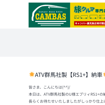
Skip
to
content
ATV群馬社製【RS1+】納車
皆さま、こんにちは(^^)/
本日は、ATV群馬社製のU様エブリィRS1+の
長らくお待たせいたしましたがしっかり仕上げ