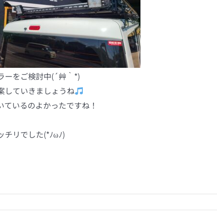
ーをご検討中(´艸｀*)
案していきましょうね
いているのよかったですね！
リでした(*ﾉωﾉ)