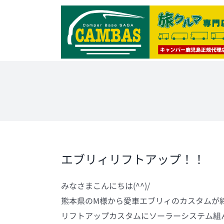
Skip
to
content
エブリィリフトアップ！！
みなさまこんにちは(^^)/
熊本県のM様から愛車エブリィのカスタムが
リフトアップカスタムにソーラーシステム組ん