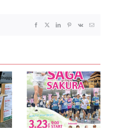
Facebook
X
LinkedIn
Pinterest
Vk
電
子
メ
ー
ル