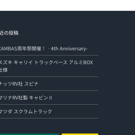
近の投稿
CAMBAS周年祭開催！‐4th Anniversary-
スズキ キャリイ トラックベース アルミBOX
仕様
ナッツRV社 スピナ
マリナRV社製 キャビンⅡ
マツダ スクラムトラック