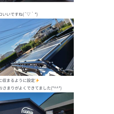
いですね(´▽｀*)
に収まるように設定
まりがよくできてました(*^^*)