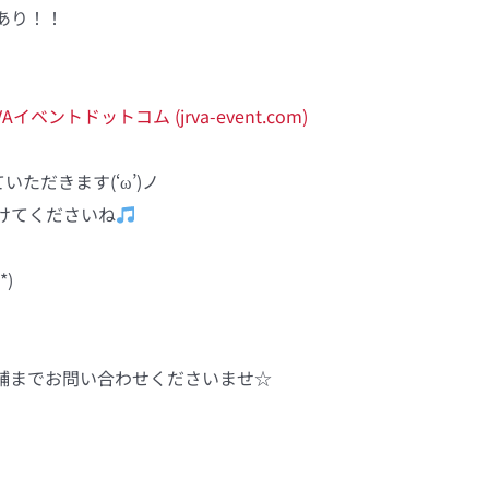
あり！！
ベントドットコム (jrva-event.com)
ただきます(‘ω’)ノ
けてくださいね
)
舗までお問い合わせくださいませ☆