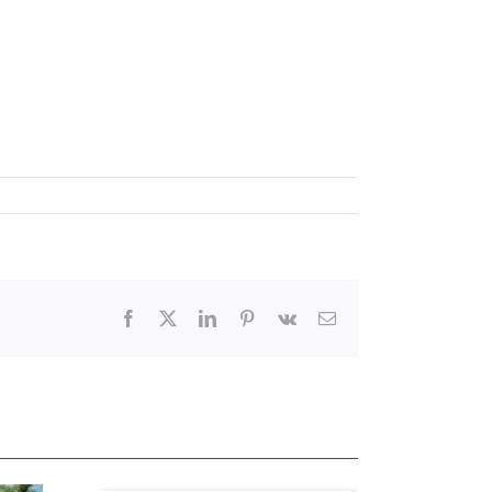
Facebook
X
LinkedIn
Pinterest
Vk
電
子
メ
ー
ル