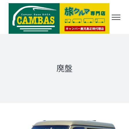
Skip
to
content
廃盤